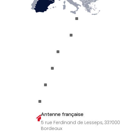
^
^
^
^
^
^
Antenne française

5 rue Ferdinand de Lesseps, 337000
Bordeaux